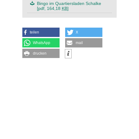
Bingo im Quartiersladen Schalke
[pdf, 164,18
KB
]
teilen
X
WhatsApp
mail
drucken