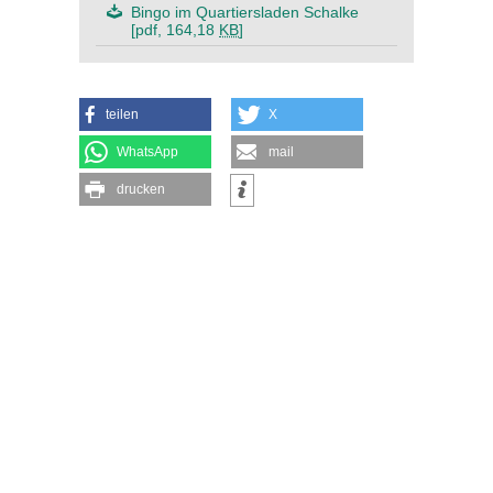
Bingo im Quartiersladen Schalke
[pdf, 164,18
KB
]
teilen
X
WhatsApp
mail
drucken