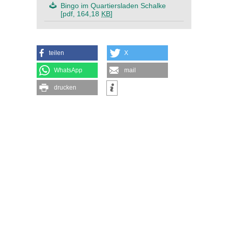
Bingo im Quartiersladen Schalke
[pdf, 164,18
KB
]
teilen
X
WhatsApp
mail
drucken