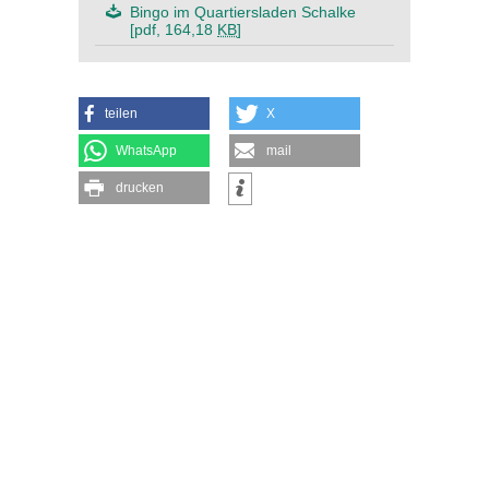
Bingo im Quartiersladen Schalke
[pdf, 164,18
KB
]
teilen
X
WhatsApp
mail
drucken