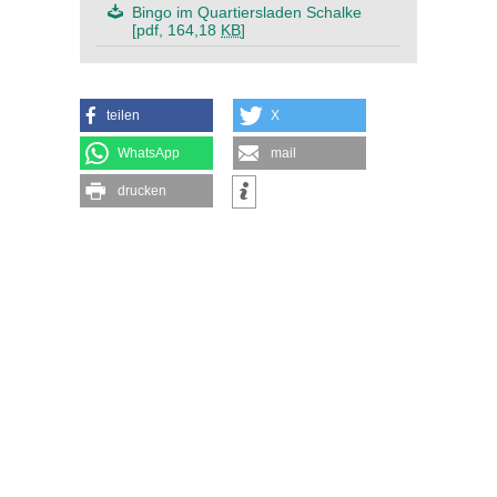
Bingo im Quartiersladen Schalke
[pdf, 164,18
KB
]
teilen
X
WhatsApp
mail
drucken