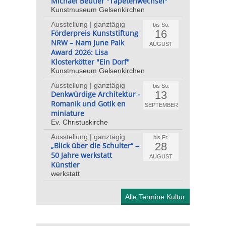
Michael Beutler "Tapetenwechsel"
Kunstmuseum Gelsenkirchen
Ausstellung | ganztägig
bis So.
16
Förderpreis Kunststiftung
NRW – Nam June Paik
AUGUST
Award 2026: Lisa
Klosterkötter "Ein Dorf"
Kunstmuseum Gelsenkirchen
Ausstellung | ganztägig
bis So.
13
Denkwürdige Architektur -
Romanik und Gotik en
SEPTEMBER
miniature
Ev. Christuskirche
Ausstellung | ganztägig
bis Fr.
28
„Blick über die Schulter“ –
50 Jahre werkstatt
AUGUST
Künstler
werkstatt
Alle Termine Kultur