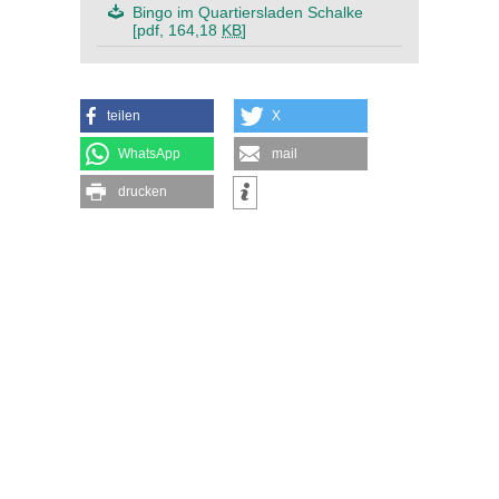
Bingo im Quartiersladen Schalke
[pdf, 164,18
KB
]
teilen
X
WhatsApp
mail
drucken