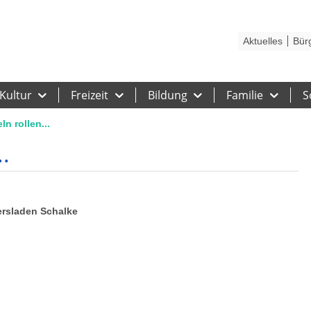
Kontakt
Stadtplan
Karriere
Presse
Hilfe
Impressum
Barrieref
Aktuelles
Bür
Kultur
Freizeit
Bildung
Familie
S
n rollen...
.
iersladen Schalke