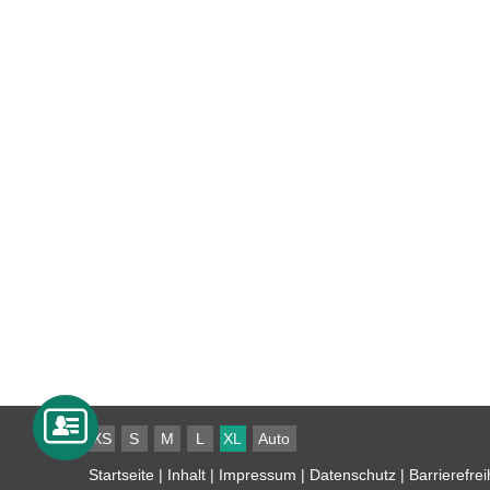
XS
S
M
L
XL
Auto
Startseite
|
Inhalt
|
Impressum
|
Datenschutz
|
Barrierefrei