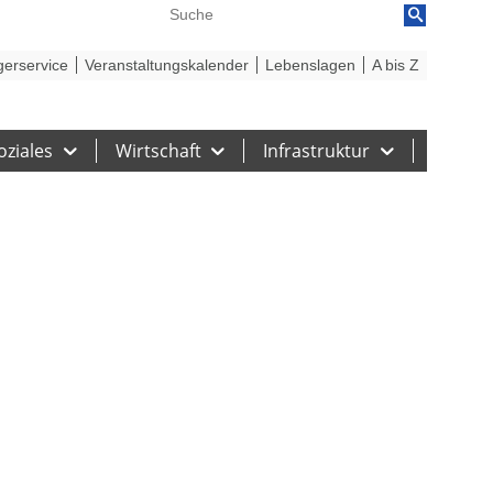
reiheit
Barriere melden
gerservice
Veranstaltungskalender
Lebenslagen
A bis Z
oziales
Wirtschaft
Infrastruktur