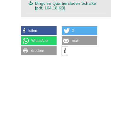
Bingo im Quartiersladen Schalke
[pdf, 164,18
KB
]
teilen
X
WhatsApp
mail
drucken