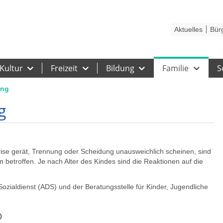
Kontakt
Stadtplan
Karriere
Presse
Hilfe
Impressum
Barrieref
Aktuelles
Bür
Kultur
Freizeit
Bildung
Familie
S
ung
g
Krise gerät, Trennung oder Scheidung unausweichlich scheinen, sind
 betroffen. Je nach Alter des Kindes sind die Reaktionen auf die
.
ozialdienst (ADS) und der Beratungsstelle für Kinder, Jugendliche
D