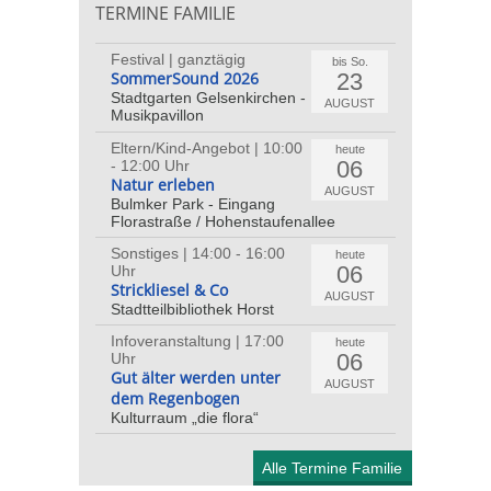
TERMINE FAMILIE
Festival | ganztägig
bis So.
23
SommerSound 2026
Stadtgarten Gelsenkirchen -
AUGUST
Musikpavillon
Eltern/Kind-Angebot | 10:00
heute
06
- 12:00 Uhr
Natur erleben
AUGUST
Bulmker Park - Eingang
Florastraße / Hohenstaufenallee
Sonstiges | 14:00 - 16:00
heute
06
Uhr
Strickliesel & Co
AUGUST
Stadtteilbibliothek Horst
Infoveranstaltung | 17:00
heute
06
Uhr
Gut älter werden unter
AUGUST
dem Regenbogen
Kulturraum „die flora“
Alle Termine Familie