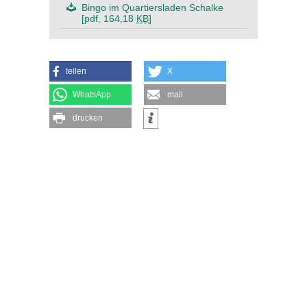
Bingo im Quartiersladen Schalke
[pdf, 164,18
KB
]
teilen
X
WhatsApp
mail
drucken