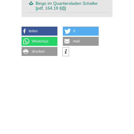
Bingo im Quartiersladen Schalke
[pdf, 164,18
KB
]
teilen
X
WhatsApp
mail
drucken