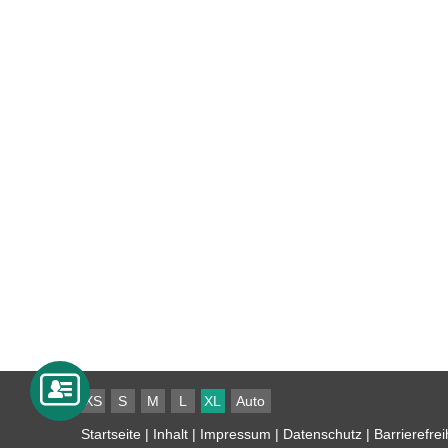
XS
S
M
L
XL
Auto
Startseite
|
Inhalt
|
Impressum
|
Datenschutz
|
Barrierefrei