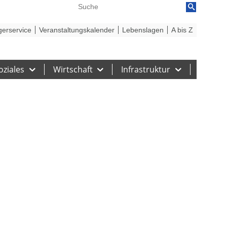
reiheit
Barriere melden
gerservice
Veranstaltungskalender
Lebenslagen
A bis Z
oziales
Wirtschaft
Infrastruktur