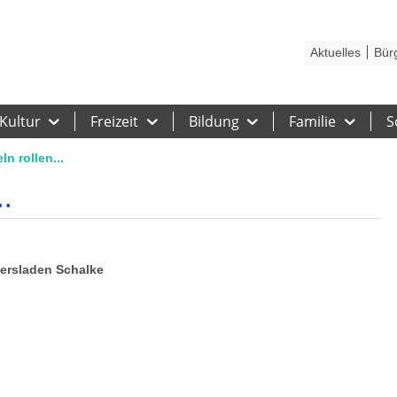
Kontakt
Stadtplan
Karriere
Presse
Hilfe
Impressum
Barrieref
Aktuelles
Bür
Kultur
Freizeit
Bildung
Familie
S
n rollen...
.
tiersladen Schalke