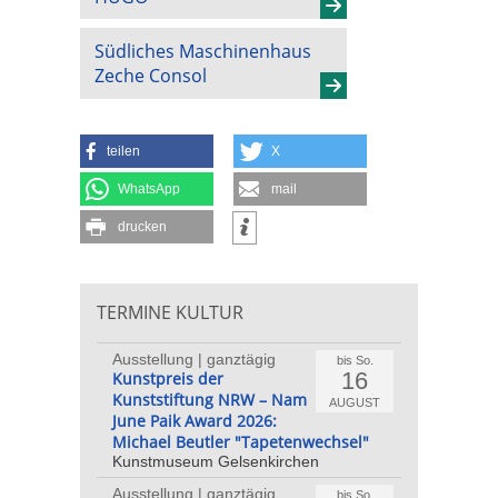
Südliches Maschinenhaus
Zeche Consol
teilen
X
WhatsApp
mail
drucken
TERMINE KULTUR
Ausstellung | ganztägig
bis So.
16
Kunstpreis der
Kunststiftung NRW – Nam
AUGUST
June Paik Award 2026:
Michael Beutler "Tapetenwechsel"
Kunstmuseum Gelsenkirchen
Ausstellung | ganztägig
bis So.