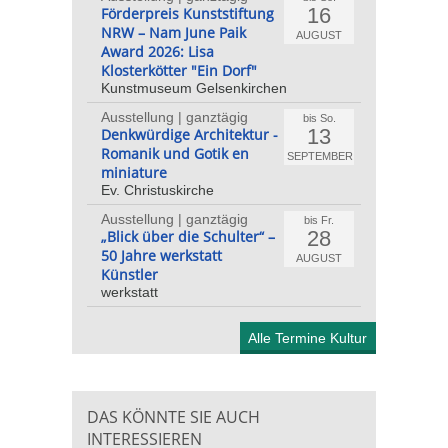
16
Förderpreis Kunststiftung
NRW – Nam June Paik
AUGUST
Award 2026: Lisa
Klosterkötter "Ein Dorf"
Kunstmuseum Gelsenkirchen
Ausstellung | ganztägig
bis So.
13
Denkwürdige Architektur -
Romanik und Gotik en
SEPTEMBER
miniature
Ev. Christuskirche
Ausstellung | ganztägig
bis Fr.
28
„Blick über die Schulter“ –
50 Jahre werkstatt
AUGUST
Künstler
werkstatt
Alle Termine Kultur
DAS KÖNNTE SIE AUCH
INTERESSIEREN