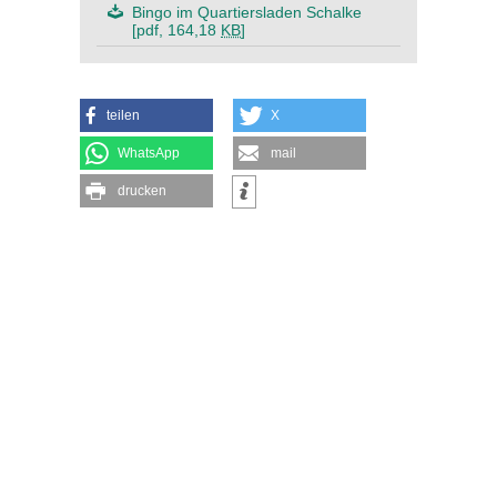
Bingo im Quartiersladen Schalke
[pdf, 164,18
KB
]
teilen
X
WhatsApp
mail
drucken