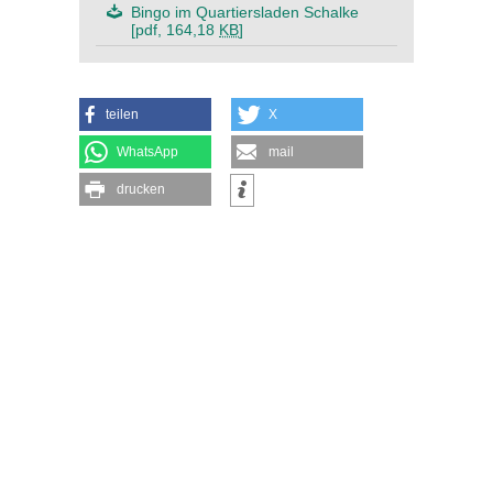
Bingo im Quartiersladen Schalke
[pdf, 164,18
KB
]
teilen
X
WhatsApp
mail
drucken