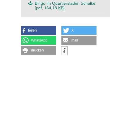
Bingo im Quartiersladen Schalke
[pdf, 164,18
KB
]
teilen
X
WhatsApp
mail
drucken