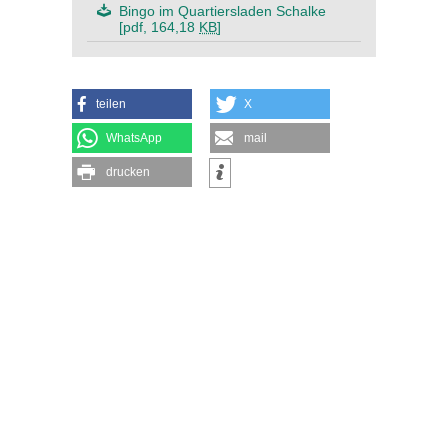
Bingo im Quartiersladen Schalke
[pdf, 164,18
KB
]
teilen
X
WhatsApp
mail
drucken