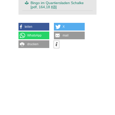
Bingo im Quartiersladen Schalke
[pdf, 164,18
KB
]
teilen
X
WhatsApp
mail
drucken