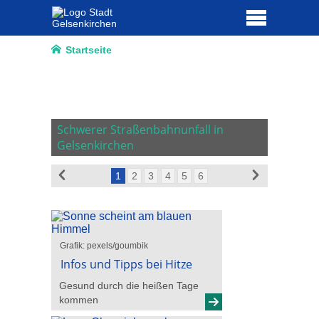
Startseite
hen wählt
istian
Ausbildu
Jahren zu
Schwerer Straßenbahnunfall in
Gelsenk
Gelsenkirchen
Auszubi
1
2
3
4
5
6
Grafik: pexels/goumbik
Infos und Tipps bei Hitze
Gesund durch die heißen Tage
kommen