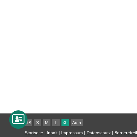
XS
S
M
L
XL
Auto
Startseite
|
Inhalt
|
Impressum
|
Datenschutz
|
Barrierefrei