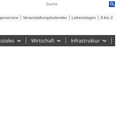
reiheit
Barriere melden
gerservice
Veranstaltungskalender
Lebenslagen
A bis Z
oziales
Wirtschaft
Infrastruktur