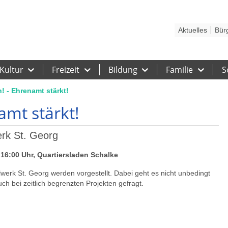
Kontakt
Stadtplan
Karriere
Presse
Hilfe
Impressum
Barrieref
Aktuelles
Bür
Kultur
Freizeit
Bildung
Familie
S
! - Ehrenamt stärkt!
amt stärkt!
rk St. Georg
16:00 Uhr, Quartiersladen Schalke
erk St. Georg werden vorgestellt. Dabei geht es nicht unbedingt
uch bei zeitlich begrenzten Projekten gefragt.