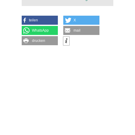
teilen
X
WhatsApp
mail
drucken