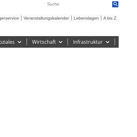
reiheit
Barriere melden
gerservice
Veranstaltungskalender
Lebenslagen
A bis Z
oziales
Wirtschaft
Infrastruktur