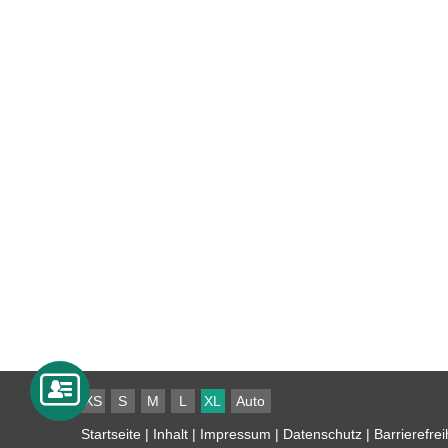
XS
S
M
L
XL
Auto
Startseite
|
Inhalt
|
Impressum
|
Datenschutz
|
Barrierefrei