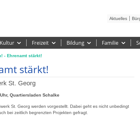
Kontakt
Stadtplan
Karriere
Presse
Hilfe
Impressum
Barrieref
Aktuelles
Bür
Kultur
Freizeit
Bildung
Familie
S
! - Ehrenamt stärkt!
amt stärkt!
rk St. Georg
 Uhr, Quartiersladen Schalke
erk St. Georg werden vorgestellt. Dabei geht es nicht unbedingt
uch bei zeitlich begrenzten Projekten gefragt.