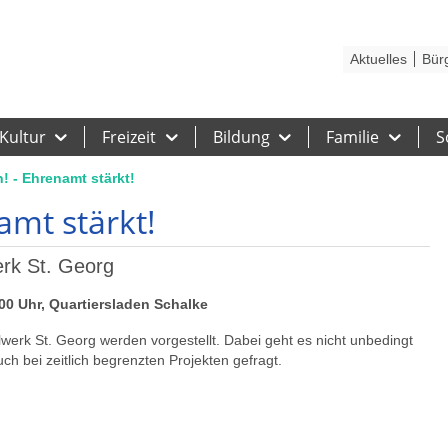
Kontakt
Stadtplan
Karriere
Presse
Hilfe
Impressum
Barrieref
Aktuelles
Bür
Kultur
Freizeit
Bildung
Familie
S
! - Ehrenamt stärkt!
amt stärkt!
rk St. Georg
00 Uhr, Quartiersladen Schalke
erk St. Georg werden vorgestellt. Dabei geht es nicht unbedingt
uch bei zeitlich begrenzten Projekten gefragt.