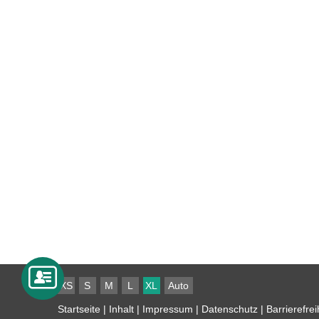
XS
S
M
L
XL
Auto
Startseite
|
Inhalt
|
Impressum
|
Datenschutz
|
Barrierefrei