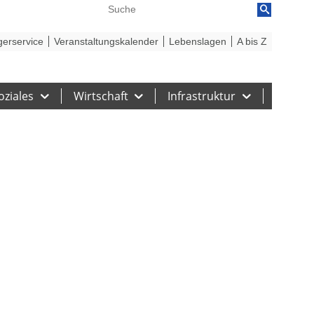
reiheit
Barriere melden
gerservice
Veranstaltungskalender
Lebenslagen
A bis Z
oziales
Wirtschaft
Infrastruktur