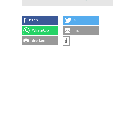
teilen
X
WhatsApp
mail
drucken