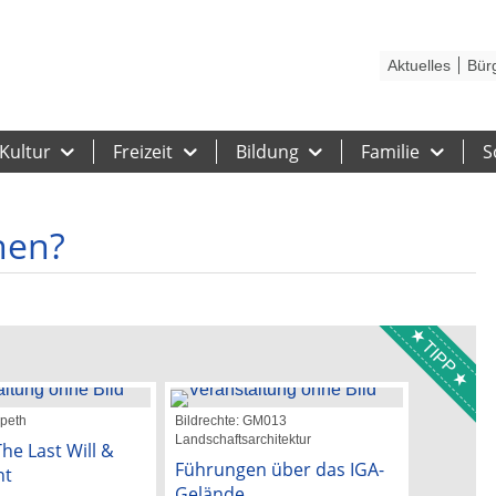
Kontakt
Stadtplan
Karriere
Presse
Hilfe
Impressum
Barrieref
Aktuelles
Bür
Kultur
Freizeit
Bildung
Familie
S
hen?
TIPP
Opeth
Bildrechte: GM013
Bildrechte
Landschaftsarchitektur
he Last Will &
Nino de
Führungen über das IGA-
nt
Momento
Gelände