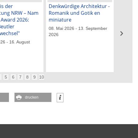
is der
Denkwürdige Architektur -
„Blick ü
ftung NRW – Nam
Romanik und Gotik en
50 Jahre
k Award 2026:
miniature
Künstle
Beutler
08. Mai 2026 - 13. September
29. Mai 2
wechsel"
2026
026 - 16. August
4
5
6
7
8
9
10
drucken