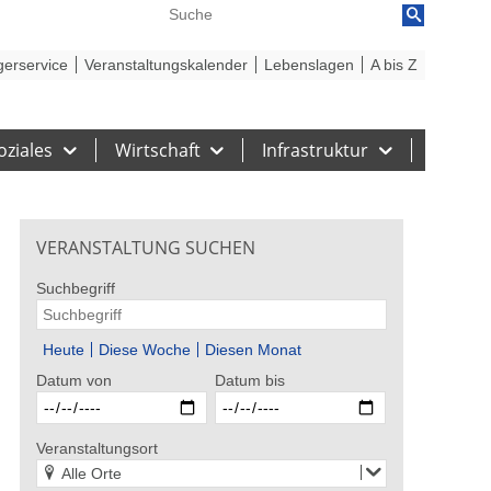
reiheit
Barriere melden
gerservice
Veranstaltungskalender
Lebenslagen
A bis Z
oziales
Wirtschaft
Infrastruktur
VERANSTALTUNG SUCHEN
Suchbegriff
Heute
Diese Woche
Diesen Monat
Datum von
Datum bis
: DeluxEntertainment
Bildrechte: Stadt Gelsenkirchen
Bildrecht
 Angelo – Un
Katie Melua
Howard
Veranstaltungsort
 Italiano
SOMME
Alle Orte
26. August 2026