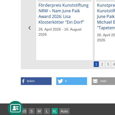
Förderpreis Kunststiftung
Kunstpre
NRW – Nam June Paik
Kunststi
Award 2026: Lisa
June Pai
Klosterkötter "Ein Dorf"
Michael 
"Tapeten
26. April 2026 - 16. August
2026
26. April 2
2026
1
2
3
teilen
X
mail
XS
S
M
L
XL
Auto