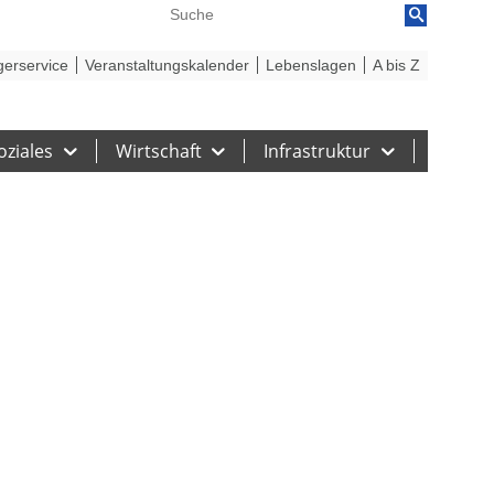
reiheit
Barriere melden
gerservice
Veranstaltungskalender
Lebenslagen
A bis Z
oziales
Wirtschaft
Infrastruktur