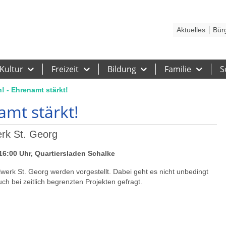
Kontakt
Stadtplan
Karriere
Presse
Hilfe
Impressum
Barrieref
Aktuelles
Bür
Kultur
Freizeit
Bildung
Familie
S
! - Ehrenamt stärkt!
amt stärkt!
rk St. Georg
16:00 Uhr, Quartiersladen Schalke
erk St. Georg werden vorgestellt. Dabei geht es nicht unbedingt
uch bei zeitlich begrenzten Projekten gefragt.