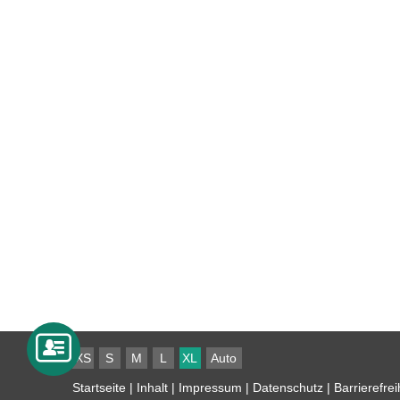
XS
S
M
L
XL
Auto
Startseite
|
Inhalt
|
Impressum
|
Datenschutz
|
Barrierefrei