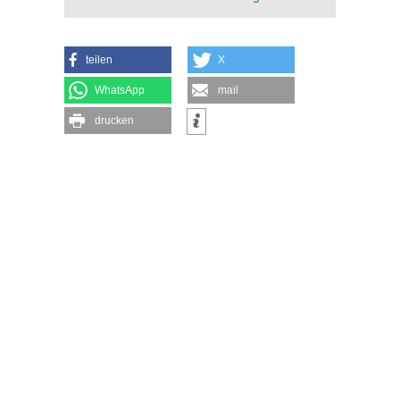
teilen
X
WhatsApp
mail
drucken