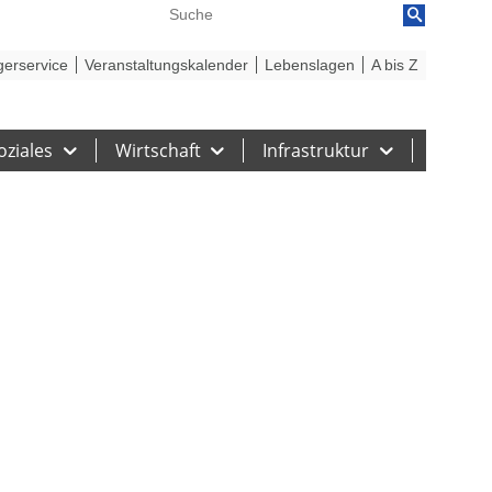
reiheit
Barriere melden
gerservice
Veranstaltungskalender
Lebenslagen
A bis Z
oziales
Wirtschaft
Infrastruktur