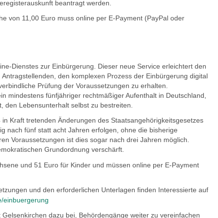
deregisterauskunft beantragt werden.
öhe von 11,00 Euro muss online per E-Payment (PayPal oder
ine-Dienstes zur Einbürgerung. Dieser neue Service erleichtert den
 Antragstellenden, den komplexen Prozess der Einbürgerung digital
verbindliche Prüfung der Voraussetzungen zu erhalten.
n mindestens fünfjähriger rechtmäßiger Aufenthalt in Deutschland,
 den Lebensunterhalt selbst zu bestreiten.
4 in Kraft tretenden Änderungen des Staatsangehörigkeitsgesetzes
 nach fünf statt acht Jahren erfolgen, ohne die bisherige
en Voraussetzungen ist dies sogar nach drei Jahren möglich.
demokratischen Grundordnung verschärft.
hsene und 51 Euro für Kinder und müssen online per E-Payment
tzungen und den erforderlichen Unterlagen finden Interessierte auf
e/einbuergerung
adt Gelsenkirchen dazu bei, Behördengänge weiter zu vereinfachen