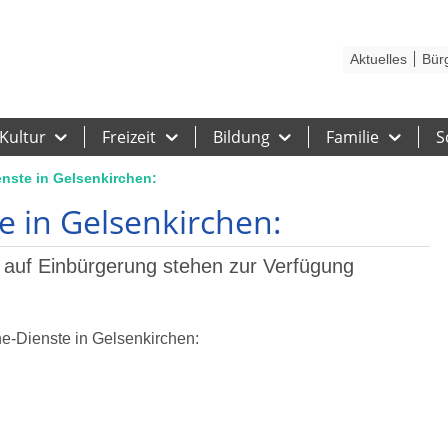
Kontakt
Stadtplan
Karriere
Presse
Hilfe
Impressum
Barrieref
Aktuelles
Bür
Kultur
Freizeit
Bildung
Familie
S
nste in Gelsenkirchen:
e in Gelsenkirchen:
 auf Einbürgerung stehen zur Verfügung