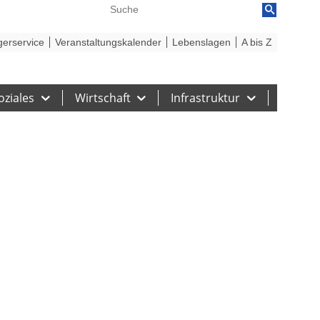
reiheit
Barriere melden
gerservice
Veranstaltungskalender
Lebenslagen
A bis Z
oziales
Wirtschaft
Infrastruktur