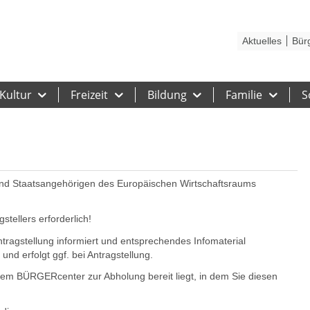
Kontakt
Stadtplan
Karriere
Presse
Hilfe
Impressum
Barrieref
Aktuelles
Bür
Kultur
Freizeit
Bildung
Familie
S
und Staatsangehörigen des Europäischen Wirtschaftsraums
tellers erforderlich!
tragstellung informiert und entsprechendes Infomaterial
und erfolgt ggf. bei Antragstellung.
 dem BÜRGERcenter zur Abholung bereit liegt, in dem Sie diesen