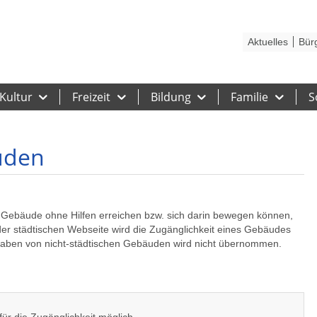
Kontakt
Stadtplan
Karriere
Presse
Hilfe
Impressum
Barrieref
Aktuelles
Bür
Kultur
Freizeit
Bildung
Familie
S
äuden
 Gebäude ohne Hilfen erreichen bzw. sich darin bewegen können,
der städtischen Webseite wird die Zugänglichkeit eines Gebäudes
aben von nicht-städtischen Gebäuden wird nicht übernommen.