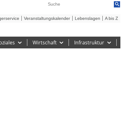
reiheit
Barriere melden
gerservice
Veranstaltungskalender
Lebenslagen
A bis Z
oziales
Wirtschaft
Infrastruktur