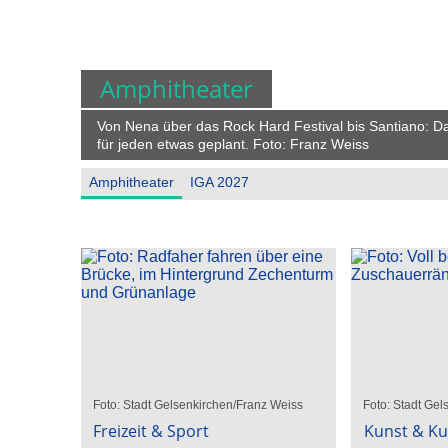
Amphitheater
Von Nena über das Rock Hard Festival bis Santiano: D
für jeden etwas geplant. Foto: Franz Weiss
Amphitheater
IGA 2027
Foto: Stadt Gelsenkirchen/Franz Weiss
Foto: Stadt Gel
Freizeit & Sport
Kunst & Ku