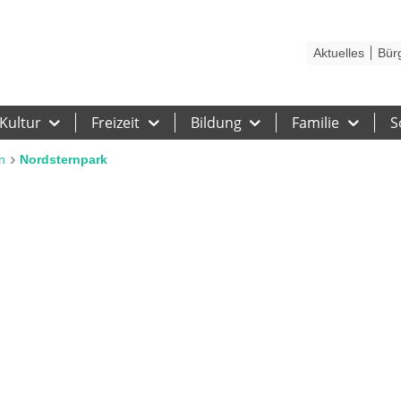
Kontakt
Stadtplan
Karriere
Presse
Hilfe
Impressum
Barrieref
Aktuelles
Bür
Kultur
Freizeit
Bildung
Familie
S
n
Nordsternpark