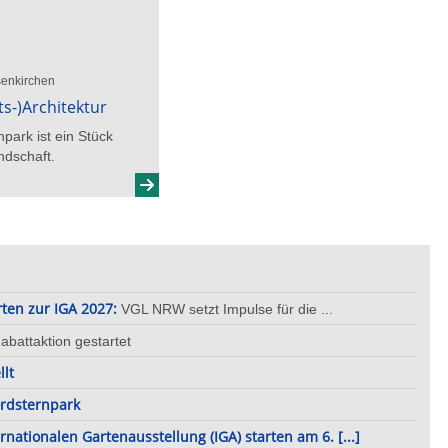
senkirchen
ts-)Architektur
park ist ein Stück
ndschaft.
rten zur IGA 2027:
VGL NRW setzt Impulse für die
...
abattaktion gestartet
llt
rdsternpark
nationalen Gartenausstellung (IGA) starten am 6.
[...]