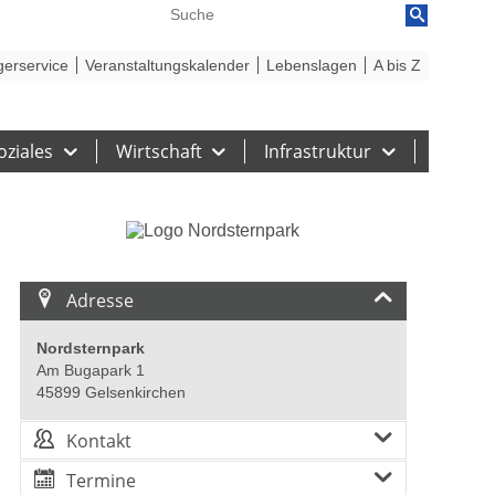
reiheit
Barriere melden
gerservice
Veranstaltungskalender
Lebenslagen
A bis Z
oziales
Wirtschaft
Infrastruktur
Adresse
Nordsternpark
Am Bugapark 1
45899 Gelsenkirchen
Kontakt
Termine