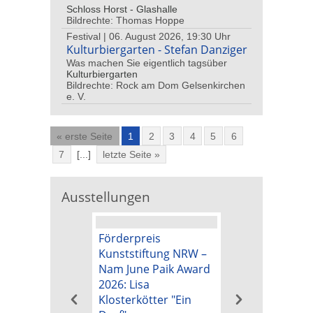
Schloss Horst - Glashalle
Bildrechte: Thomas Hoppe
Festival | 06. August 2026, 19:30 Uhr
Kulturbiergarten - Stefan Danziger
Was machen Sie eigentlich tagsüber
Kulturbiergarten
Bildrechte: Rock am Dom Gelsenkirchen
e. V.
« erste Seite
1
2
3
4
5
6
7
[...]
letzte Seite »
Ausstellungen
Förderpreis
Kunstpreis der
Kunststiftung NRW –
Kunststiftung 
Nam June Paik Award
Nam June Paik
2026: Lisa
2026: Michael B
Klosterkötter "Ein
"Tapetenwechs