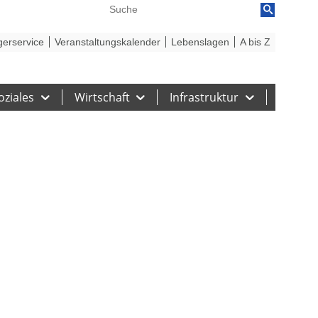
reiheit
Barriere melden
gerservice
Veranstaltungskalender
Lebenslagen
A bis Z
oziales
Wirtschaft
Infrastruktur