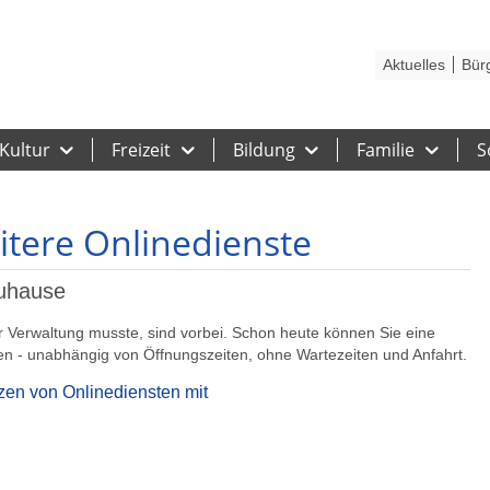
Kontakt
Stadtplan
Karriere
Presse
Hilfe
Impressum
Barrieref
Aktuelles
Bür
Kultur
Freizeit
Bildung
Familie
S
tere Onlinedienste
Zuhause
ur Verwaltung musste, sind vorbei. Schon heute können Sie eine
n - unabhängig von Öffnungszeiten, ohne Wartezeiten und Anfahrt.