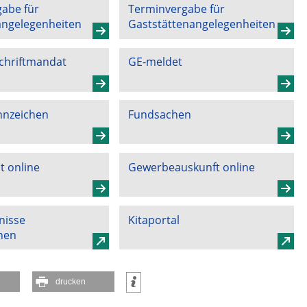
abe für
Terminvergabe für
angelegenheiten
Gaststättenangelegenheiten
chriftmandat
GE-meldet
nzeichen
Fundsachen
 online
Gewerbeauskunft online
nisse
Kitaportal
hen
drucken