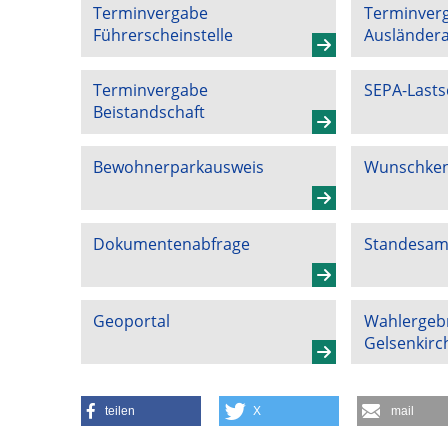
Terminvergabe
Terminverg
Führerscheinstelle
Ausländer
Terminvergabe
SEPA-Lasts
Beistandschaft
Bewohnerparkausweis
Wunschken
Dokumentenabfrage
Standesamt
Geoportal
Wahlergeb
Gelsenkirc
teilen
X
mail