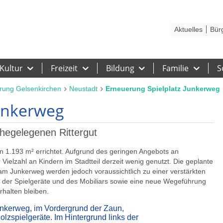
Kontakt
Stadtplan
Karriere
Presse
Hilfe
Impressum
Barrieref
Aktuelles
Bür
Kultur
Freizeit
Bildung
Familie
S
rung Gelsenkirchen
Neustadt
Erneuerung Spielplatz Junkerweg
Junkerweg
hegelegenen Rittergut
n 1.193 m² errichtet. Aufgrund des geringen Angebots an
Vielzahl an Kindern im Stadtteil derzeit wenig genutzt. Die geplante
m Junkerweg werden jedoch voraussichtlich zu einer verstärkten
 der Spielgeräte und des Mobiliars sowie eine neue Wegeführung
rhalten bleiben.