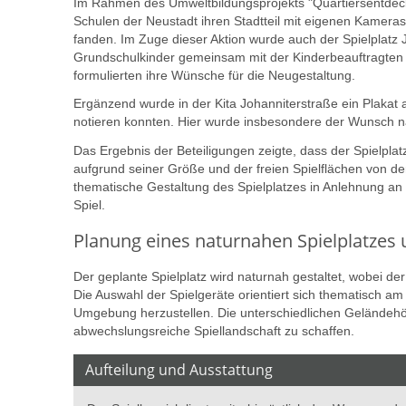
Im Rahmen des Umweltbildungsprojekts "Quartiersentdeck
Schulen der Neustadt ihren Stadtteil mit eigenen Kameras.
fanden. Im Zuge dieser Aktion wurde auch der Spielplat
Grundschulkinder gemeinsam mit der Kinderbeauftragten f
formulierten ihre Wünsche für die Neugestaltung.
Ergänzend wurde in der Kita Johanniterstraße ein Plakat
notieren konnten. Hier wurde insbesondere der Wunsch na
Das Ergebnis der Beteiligungen zeigte, dass der Spielpla
aufgrund seiner Größe und der freien Spielflächen von d
thematische Gestaltung des Spielplatzes in Anlehnung an d
Spiel.
Planung eines naturnahen Spielplatzes 
Der geplante Spielplatz wird naturnah gestaltet, wobei 
Die Auswahl der Spielgeräte orientiert sich thematisch a
Umgebung herzustellen. Die unterschiedlichen Geländehöh
abwechslungsreiche Spiellandschaft zu schaffen.
Aufteilung und Ausstattung