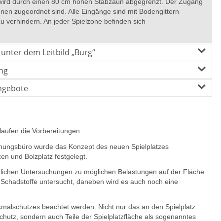
d wird durch einen 80 cm hohen Stabzaun abgegrenzt. Der Zugang
zonen zugeordnet sind. Alle Eingänge sind mit Bodengittern
 verhindern. An jeder Spielzone befinden sich
unter dem Leitbild „Burg“
ng
ngebote
laufen die Vorbereitungen.
nungsbüro wurde das Konzept des neuen Spielplatzes
zen und Bolzplatz festgelegt.
orglichen Untersuchungen zu möglichen Belastungen auf der Fläche
chadstoffe untersucht, daneben wird es auch noch eine
alschutzes beachtet werden. Nicht nur das an den Spielplatz
utz, sondern auch Teile der Spielplatzfläche als sogenanntes