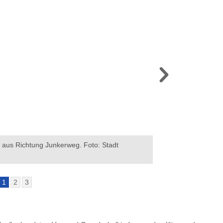
 aus Richtung Junkerweg. Foto: Stadt
Spielplatz Junkerwe
Gelsenkirchen
1
2
3