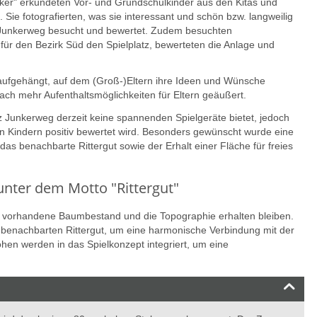
er" erkundeten Vor- und Grundschulkinder aus den Kitas und
 Sie fotografierten, was sie interessant und schön bzw. langweilig
z Junkerweg besucht und bewertet. Zudem besuchten
ür den Bezirk Süd den Spielplatz, bewerteten die Anlage und
 aufgehängt, auf dem (Groß-)Eltern ihre Ideen und Wünsche
ch mehr Aufenthaltsmöglichkeiten für Eltern geäußert.
tz Junkerweg derzeit keine spannenden Spielgeräte bietet, jedoch
en Kindern positiv bewertet wird. Besonders gewünscht wurde eine
as benachbarte Rittergut sowie der Erhalt einer Fläche für freies
unter dem Motto "Rittergut"
der vorhandene Baumbestand und die Topographie erhalten bleiben.
m benachbarten Rittergut, um eine harmonische Verbindung mit der
en werden in das Spielkonzept integriert, um eine