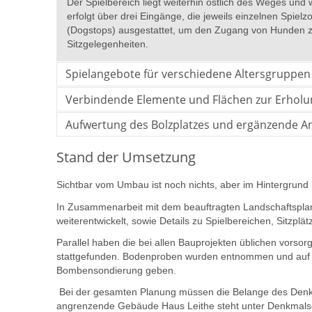
Der Spielbereich liegt weiterhin östlich des Weges un
erfolgt über drei Eingänge, die jeweils einzelnen Spiel
(Dogstops) ausgestattet, um den Zugang von Hunden zu
Sitzgelegenheiten.
Spielangebote für verschiedene Altersgruppen 
Verbindende Elemente und Flächen zur Erholu
Aufwertung des Bolzplatzes und ergänzende A
Stand der Umsetzung
Sichtbar vom Umbau ist noch nichts, aber im Hintergrund 
In Zusammenarbeit mit dem beauftragten Landschaftspla
weiterentwickelt, sowie Details zu Spielbereichen, Sitzplät
Parallel haben die bei allen Bauprojekten üblichen vors
stattgefunden. Bodenproben wurden entnommen und auf S
Bombensondierung geben.
Bei der gesamten Planung müssen die Belange des Denkm
angrenzende Gebäude Haus Leithe steht unter Denkmalsch