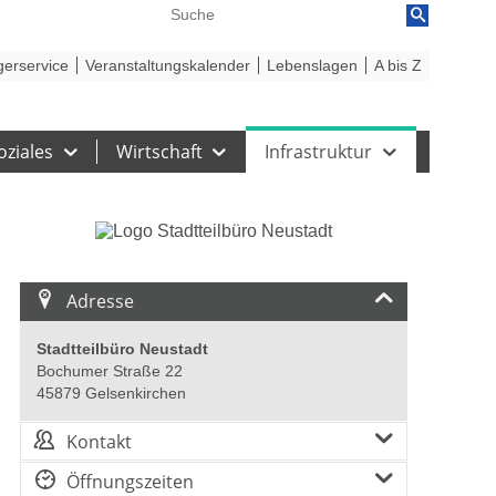
reiheit
Barriere melden
gerservice
Veranstaltungskalender
Lebenslagen
A bis Z
oziales
Wirtschaft
Infrastruktur
Adresse
Stadtteilbüro Neustadt
Bochumer Straße 22
45879 Gelsenkirchen
Kontakt
Öffnungszeiten