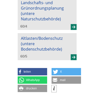
Landschafts- und
Grünordnungsplanung
(untere
Naturschutzbehörde)
60/4
Altlasten/Bodenschutz
(untere
Bodenschutzbehörde)
60/5
teilen
X
WhatsApp
mail
drucken