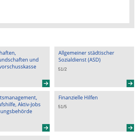
haften,
Allgemeiner städtischer
ndschaften und
Sozialdienst (ASD)
vorschusskasse
51/2
ttsmanagement,
Finanzielle Hilfen
shilfe, Aktiv-Jobs
51/5
uungsbehörde