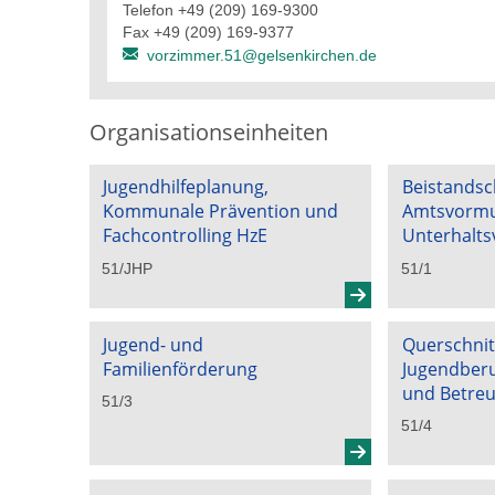
Telefon +49 (209) 169-9300
Fax +49 (209) 169-9377
vorzimmer.51@gelsenkirchen.de
Organisationseinheiten
Jugendhilfeplanung,
Beistandsc
Kommunale Prävention und
Amtsvormu
Fachcontrolling HzE
Unterhalts
51/JHP
51/1
Jugend- und
Querschni
Familienförderung
Jugendberuf
und Betre
51/3
51/4