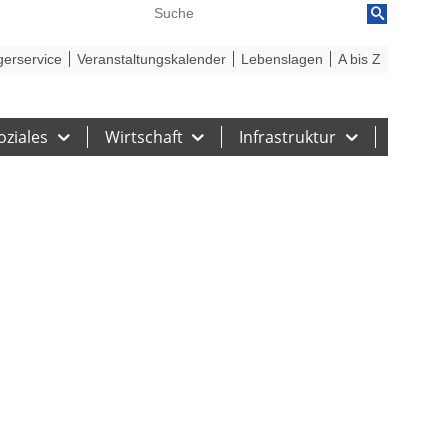
reiheit
Barriere melden
gerservice
Veranstaltungskalender
Lebenslagen
A bis Z
oziales
Wirtschaft
Infrastruktur