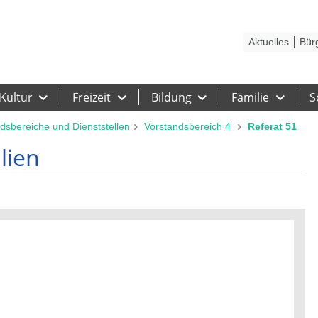
Kontakt
Stadtplan
Karriere
Presse
Hilfe
Impressum
Barrieref
Aktuelles
Bür
Kultur
Freizeit
Bildung
Familie
S
dsbereiche und Dienststellen
Vorstandsbereich 4
Referat 51
lien