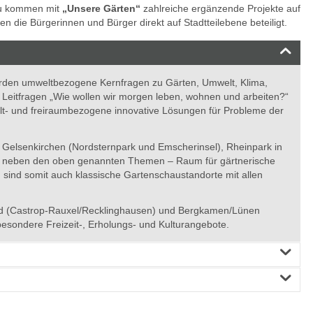
nzu kommen mit
„Unsere Gärten“
zahlreiche ergänzende Projekte auf
n die Bürgerinnen und Bürger direkt auf Stadtteilebene beteiligt.
werden umweltbezogene Kernfragen zu Gärten, Umwelt, Klima,
 Leitfragen „Wie wollen wir morgen leben, wohnen und arbeiten?“
lt- und freiraumbezogene innovative Lösungen für Probleme der
sel Gelsenkirchen (Nordsternpark und Emscherinsel), Rheinpark in
– neben den oben genannten Themen – Raum für gärtnerische
sind somit auch klassische Gartenschaustandorte mit allen
land (Castrop-Rauxel/Recklinghausen) und Bergkamen/Lünen
esondere Freizeit-, Erholungs- und Kulturangebote.