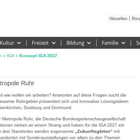
Kontakt
Stadtplan
Karriere
Presse
Hilfe
Impressum
Barrieref
Aktuelles
Bür
Kultur
Freizeit
Bildung
Familie
S
n
IGA
Konzept IGA 2027
tropole Ruhr
 wie wollen wir arbeiten? Antworten auf diese Fragen sucht die
gesamte Ruhrgebiet präsentiert sich und innovative Lösungsideen
lsenkirchen, Duisburg und Dortmund.
 Metropole Ruhr, die Deutsche Bundesgartenschaugesellschaft
utionen ziehen an einem Strang und haben für die IGA 2027 ein
An drei Standorten werden sogenannte
„Zukunftsgärten“
mit
Standorten mit Sonderausstellungen vor allem zu den Themen