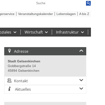
reiheit
Barriere melden
gerservice
Veranstaltungskalender
Lebenslagen
A bis Z
oziales
Wirtschaft
Infrastruktur
Adresse
Stadt Gelsenkirchen
Goldbergstraße 14
45894 Gelsenkirchen
Kontakt
Aktuelles