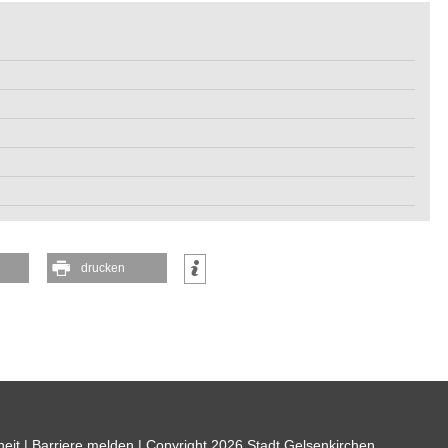
drucken
heit
|
Barriere melden
| Copyright 2026 Stadt Gelsenkirchen