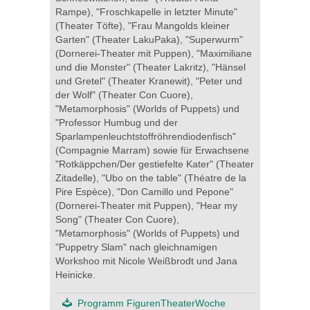
Rampe), "Froschkapelle in letzter Minute"
(Theater Töfte), "Frau Mangolds kleiner
Garten" (Theater LakuPaka), "Superwurm"
(Dornerei-Theater mit Puppen), "Maximiliane
und die Monster" (Theater Lakritz), "Hänsel
und Gretel" (Theater Kranewit), "Peter und
der Wolf" (Theater Con Cuore),
"Metamorphosis" (Worlds of Puppets) und
"Professor Humbug und der
Sparlampenleuchtstoffröhrendiodenfisch"
(Compagnie Marram) sowie für Erwachsene
"Rotkäppchen/Der gestiefelte Kater" (Theater
Zitadelle), "Ubo on the table" (Théatre de la
Pire Espèce), "Don Camillo und Pepone"
(Dornerei-Theater mit Puppen), "Hear my
Song" (Theater Con Cuore),
"Metamorphosis" (Worlds of Puppets) und
"Puppetry Slam" nach gleichnamigen
Workshoo mit Nicole Weißbrodt und Jana
Heinicke.
Programm FigurenTheaterWoche