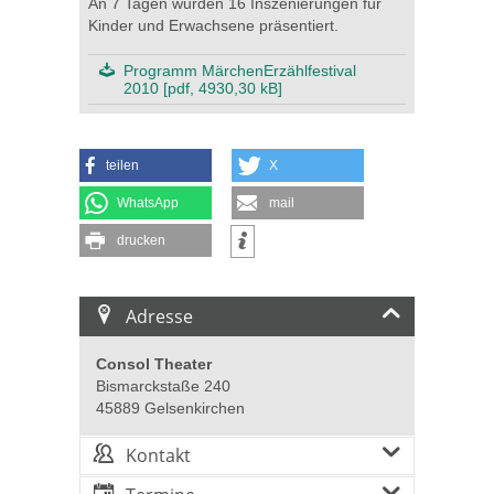
An 7 Tagen wurden 16 Inszenierungen für
Kinder und Erwachsene präsentiert.
Programm MärchenErzählfestival
2010 [pdf, 4930,30 kB]
teilen
X
WhatsApp
mail
drucken
Adresse
Consol Theater
Bismarckstaße 240
45889 Gelsenkirchen
Kontakt