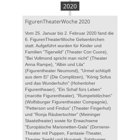
2020
FigurenTheaterWoche 2020
Vom 25. Januar bis 2. Februar 2020 fand die
6. FigurenTheaterWoche Gelsenkirchen
statt. Aufgeführt wurden für Kinder und
Familien "Tigerwild" (Theater Con Cuore),
"Bei Vollmond spricht man nicht" (Theater
Anna Rampe), "Albin und Lila"
(Figurentheater Neumond), "Urmel schlüpft
aus dem Ei" (Die Complitzen), "König Sofus
und das Wunderhuhn" (Hohenloher
Figurentheaer), "Ein Schaf fürs Leben"
(marotte Figurentheater), "Rumpelstilzchen"
(Wolfsburger Figurentheater Compagnie),
"Petterson und Findus" (Theater Fingerhut)
und "Ronja Räubertochter" (Meininger
Staatstheater) sowie für Erwachsene
"Europäische Marionetten-Gala" (Dornerei-
Theater mit Puppen, Fantasie-Theater,
Theater Spejbl und Hurvinek, Salzburger