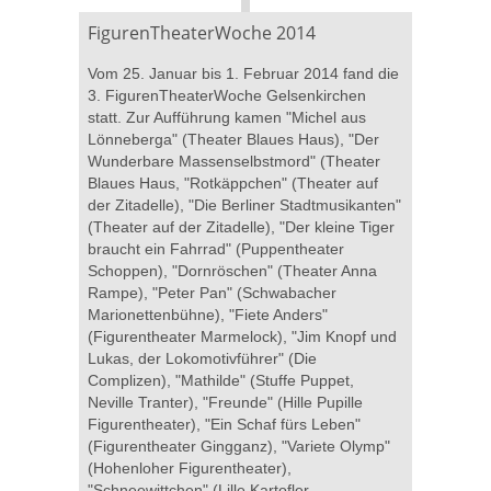
FigurenTheaterWoche 2014
Vom 25. Januar bis 1. Februar 2014 fand die
3. FigurenTheaterWoche Gelsenkirchen
statt. Zur Aufführung kamen "Michel aus
Lönneberga" (Theater Blaues Haus), "Der
Wunderbare Massenselbstmord" (Theater
Blaues Haus, "Rotkäppchen" (Theater auf
der Zitadelle), "Die Berliner Stadtmusikanten"
(Theater auf der Zitadelle), "Der kleine Tiger
braucht ein Fahrrad" (Puppentheater
Schoppen), "Dornröschen" (Theater Anna
Rampe), "Peter Pan" (Schwabacher
Marionettenbühne), "Fiete Anders"
(Figurentheater Marmelock), "Jim Knopf und
Lukas, der Lokomotivführer" (Die
Complizen), "Mathilde" (Stuffe Puppet,
Neville Tranter), "Freunde" (Hille Pupille
Figurentheater), "Ein Schaf fürs Leben"
(Figurentheater Gingganz), "Variete Olymp"
(Hohenloher Figurentheater),
"Schneewittchen" (Lille Kartofler