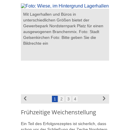
Mit Lagerhallen und Büros in
In den e
unterschiedlichen Größen bietet der
m
Zechenve
Gewerbepark Nordsternpark Platz für einen
tadt
Büros. Fo
ausgewogenen Branchenmix. Foto: Stadt
 Bitte
Seidel Fot
Gelsenkirchen Foto: Bitte geben Sie die
ein
Bildrechte ein
1
2
3
4
Frühzeitige Weichenstellung
Ein Teil des Erfolgsrezeptes ist sicherlich, dass
schon vor der Schließung der Zeche Nordstern