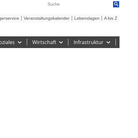
reiheit
Barriere melden
gerservice
Veranstaltungskalender
Lebenslagen
A bis Z
oziales
Wirtschaft
Infrastruktur