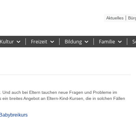
Kontakt
Stadtplan
Karriere
Presse
Hilfe
Impressum
Barrieref
Aktuelles
Bür
Kultur
Freizeit
Bildung
Familie
S
er. Und auch bei Eltern tauchen neue Fragen und Probleme im
in breites Angebot an Eltern-Kind-Kursen, die in solchen Fällen