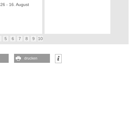
026 - 16. August
4
5
6
7
8
9
10
drucken