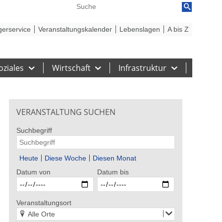
reiheit
Barriere melden
gerservice
Veranstaltungskalender
Lebenslagen
A bis Z
oziales
Wirtschaft
Infrastruktur
VERANSTALTUNG SUCHEN
Suchbegriff
Heute
Diese Woche
Diesen Monat
Datum von
Datum bis
 Stadt Gelsenkirchen
Bildrechte: Stadt Gelsenkirchen
Bildrecht
elua
Howard Carpendale – EIN
5. Tag 
Veranstaltungsort
SOMMER MIT EUCH – 2026
Alle Orte
st 2026
29. - 30