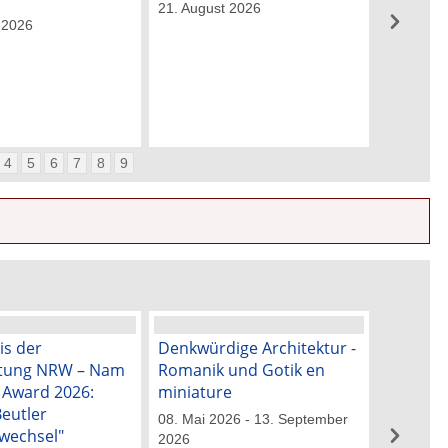
21. August 2026
 2026
4
5
6
7
8
9
is der
Denkwürdige Architektur -
„Blick ü
ftung NRW – Nam
Romanik und Gotik en
50 Jahre
k Award 2026:
miniature
Künstle
Beutler
08. Mai 2026 - 13. September
29. Mai 2
wechsel"
2026