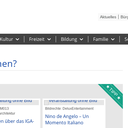
Kontakt
Stadtplan
Karriere
Presse
Hilfe
Impressum
Barrieref
Aktuelles
Bür
Kultur
Freizeit
Bildung
Familie
S
hen?
TIPP
 GM013
Bildrechte: DeluxEntertainment
Bildrechte:
rchitektur
Nino de Angelo – Un
Katie M
n über das IGA-
Momento Italiano
26. Augu