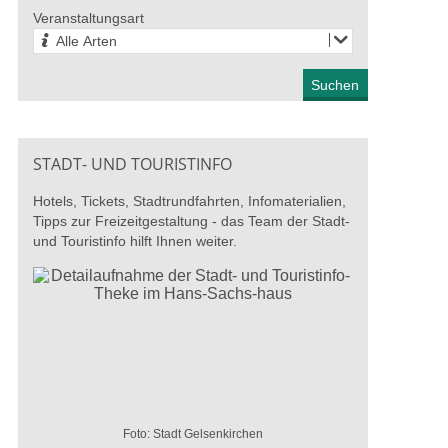
27. August 2026
Veranstaltungsart
Alle Arten
STADT- UND TOURISTINFO
Hotels, Tickets, Stadtrundfahrten, Infomaterialien,
Tipps zur Freizeitgestaltung - das Team der Stadt-
und Touristinfo hilft Ihnen weiter.
ber die Schulter“ –
Radikale Hoffnung: Kunst
100 Ja
 werkstatt
und Arbeitskampf
Knaub 
r
Fritz W
13. Juni 2026 - 04. Oktober
2026
026 - 28. August 2026
27. Juni
Foto: Stadt Gelsenkirchen