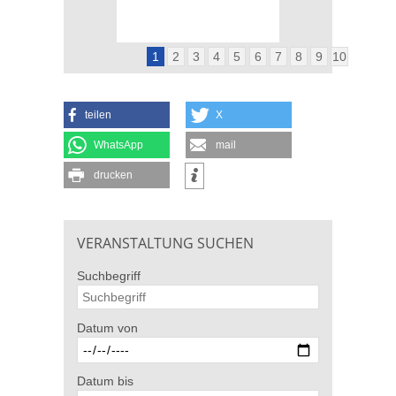
1
2
3
4
5
6
7
8
9
10
teilen
X
WhatsApp
mail
drucken
VERANSTALTUNG SUCHEN
Suchbegriff
Datum von
Datum bis