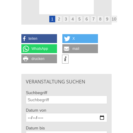
1
2
3
4
5
6
7
8
9
10
teilen
X
WhatsApp
mail
drucken
VERANSTALTUNG SUCHEN
Suchbegriff
Datum von
Datum bis