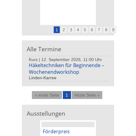
1
2
3
4
5
6
7
8
9
Alle Termine
Kurs | 12. September 2026, 11:00 Uhr
Häkeltechniken für Beginnende –
Wochenendworkshop
Linden-Karree
« erste Seite
1
letzte Seite »
Ausstellungen
Förderpreis
Kunstpreis der