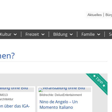
Kontakt
Stadtplan
Karriere
Presse
Hilfe
Impressum
Barrieref
Aktuelles
Bür
Kultur
Freizeit
Bildung
Familie
S
hen?
TIPP
 GM013
Bildrechte: DeluxEntertainment
Bildrechte:
rchitektur
Nino de Angelo – Un
Katie M
n über das IGA-
Momento Italiano
26. Augu