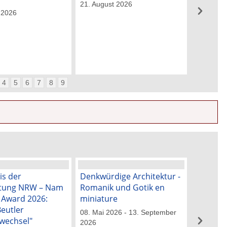
21. August 2026
 2026
4
5
6
7
8
9
is der
Denkwürdige Architektur -
„Blick ü
ftung NRW – Nam
Romanik und Gotik en
50 Jahre
k Award 2026:
miniature
Künstle
Beutler
08. Mai 2026 - 13. September
29. Mai 2
wechsel"
2026