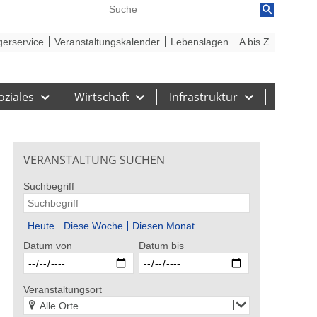
reiheit
Barriere melden
gerservice
Veranstaltungskalender
Lebenslagen
A bis Z
oziales
Wirtschaft
Infrastruktur
VERANSTALTUNG SUCHEN
Suchbegriff
Heute
Diese Woche
Diesen Monat
Datum von
Datum bis
 Stadt Gelsenkirchen
Bildrechte: Stadt Gelsenkirchen
Bildrecht
elua
Howard Carpendale – EIN
5. Tag 
Veranstaltungsort
SOMMER MIT EUCH – 2026
Alle Orte
st 2026
29. - 30