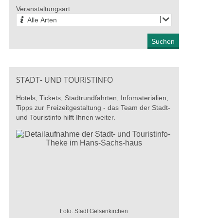
27. August 2026
Veranstaltungsart
Alle Arten
STADT- UND TOURISTINFO
Hotels, Tickets, Stadtrundfahrten, Infomaterialien,
Tipps zur Freizeitgestaltung - das Team der Stadt-
und Touristinfo hilft Ihnen weiter.
ber die Schulter“ –
Radikale Hoffnung: Kunst
100 Ja
 werkstatt
und Arbeitskampf
Knaub 
r
Fritz W
13. Juni 2026 - 04. Oktober
2026
026 - 28. August 2026
27. Juni
Foto: Stadt Gelsenkirchen