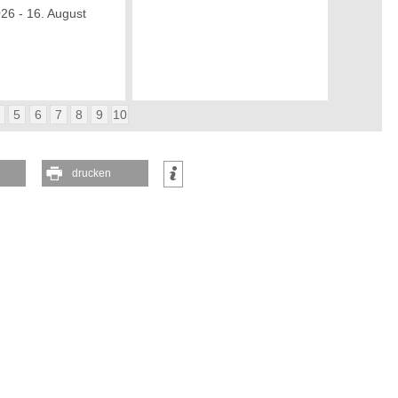
026 - 16. August
4
5
6
7
8
9
10
drucken