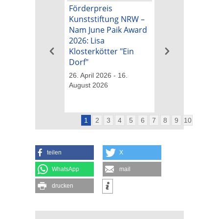
Förderpreis
Kunstpreis der
Kunststiftung NRW –
Kunststiftung 
Nam June Paik Award
Nam June Paik
2026: Lisa
2026: Michael B
Klosterkötter "Ein
"Tapetenwechs
Dorf"
26. April 2026 - 16
August 2026
26. April 2026 - 16.
August 2026
1
2
3
4
5
6
7
8
9
10
teilen
X
WhatsApp
mail
drucken