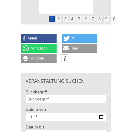
1
2
3
4
5
6
7
8
9
10
teilen
X
WhatsApp
mail
drucken
VERANSTALTUNG SUCHEN
Suchbegriff
Datum von
Datum bis