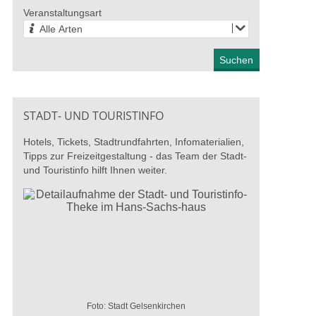
27. August 2026
Veranstaltungsart
Alle Arten
STADT- UND TOURISTINFO
Hotels, Tickets, Stadtrundfahrten, Infomaterialien,
Tipps zur Freizeitgestaltung - das Team der Stadt-
und Touristinfo hilft Ihnen weiter.
ber die Schulter“ –
Radikale Hoffnung: Kunst
100 Ja
 werkstatt
und Arbeitskampf
Knaub 
r
Fritz W
13. Juni 2026 - 04. Oktober
2026
026 - 28. August 2026
27. Juni
Foto: Stadt Gelsenkirchen