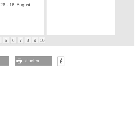
026 - 16. August
4
5
6
7
8
9
10
drucken