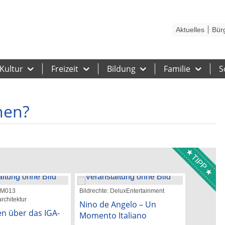
Kontakt
Stadtplan
Karriere
Presse
Hilfe
Impressum
Barrieref
Aktuelles
Bür
Kultur
Freizeit
Bildung
Familie
S
hen?
TIPP
 GM013
Bildrechte: DeluxEntertainment
Bildrechte:
rchitektur
Nino de Angelo – Un
Katie M
n über das IGA-
Momento Italiano
26. Augu