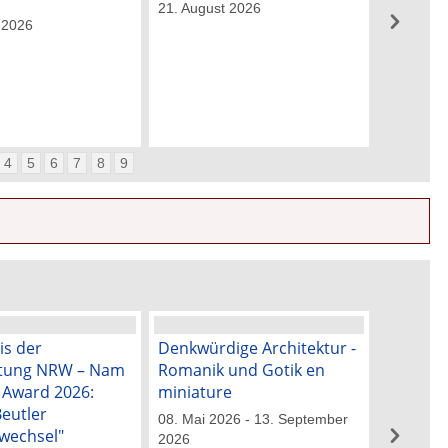
21. August 2026
 2026
4
5
6
7
8
9
is der
Denkwürdige Architektur -
„Blick ü
ftung NRW – Nam
Romanik und Gotik en
50 Jahre
k Award 2026:
miniature
Künstle
Beutler
08. Mai 2026 - 13. September
29. Mai 2
wechsel"
2026